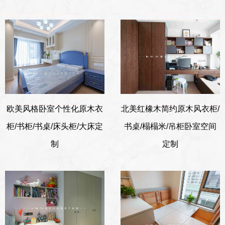
欧美风格卧室个性化原木衣
北美红橡木简约原木风衣柜/
柜/书柜/书桌/床头柜/大床定
书桌/榻榻米/吊柜卧室空间
制
定制