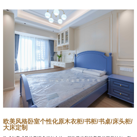
欧美风格卧室个性化原木衣柜/书柜/书桌/床头柜/
大床定制