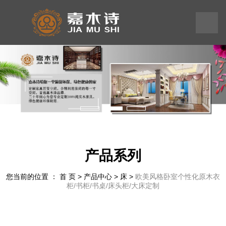
199
245
575
58
产品系列
您当前的位置 ： 首 页
>
产品中心
>
床
>
欧美风格卧室个性化原木衣
柜/书柜/书桌/床头柜/大床定制