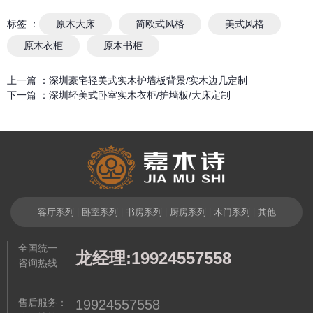
标签 ：
原木大床
简欧式风格
美式风格
原木衣柜
原木书柜
上一篇 ：
深圳豪宅轻美式实木护墙板背景/实木边几定制
下一篇 ：
深圳轻美式卧室实木衣柜/护墙板/大床定制
相关产品
客厅系列
|
卧室系列
|
书房系列
|
厨房系列
|
木门系列
|
其他
全国统一
龙经理:19924557558
咨询热线
售后服务：
19924557558