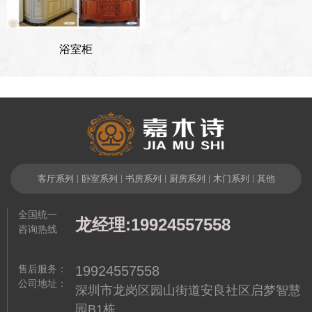
浴室柜
客厅系列
|
卧室系列
|
书房系列
|
厨房系列
|
木门系列
|
其他
全国统一
龙经理:19924557558
咨询热线
售后服务：
19924557558
公司地址：
深圳市龙岗区园山街道安良社区启梦智慧
园B1栋