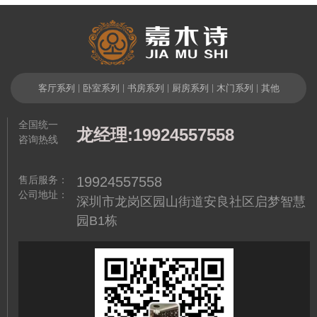
相关产品
客厅系列
|
卧室系列
|
书房系列
|
厨房系列
|
木门系列
|
其他
全国统一
龙经理:19924557558
咨询热线
售后服务：
19924557558
公司地址：
深圳市龙岗区园山街道安良社区启梦智慧
园B1栋
木
现代风格实木橱柜 高级莫兰迪
现代风格实木家具定制 香杉木
灰实木橱柜 全屋定制实木家具
实木阳台柜 原木色实木家具