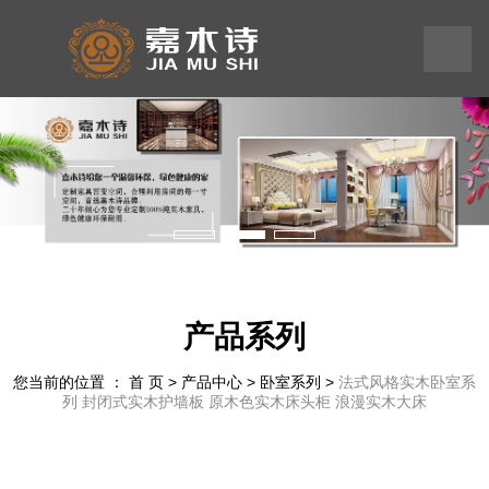
199
245
575
58
产品系列
您当前的位置 ： 首 页
>
产品中心
>
卧室系列
>
法式风格实木卧室系
列 封闭式实木护墙板 原木色实木床头柜 浪漫实木大床