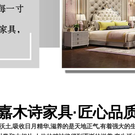
嘉木诗家具·匠心品
沃土,吸收日月精华,滋养的是天地正气,有着强大的