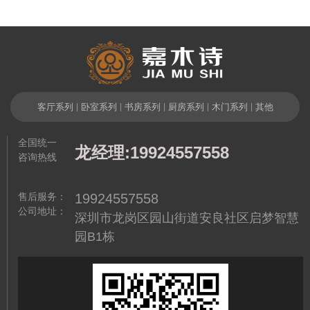
相关产品
客厅系列
|
卧室系列
|
书房系列
|
厨房系列
|
木门系列
|
其他
全国统一
龙经理:19924557558
咨询热线
售后服务：
19924557558
公司地址：
深圳市龙岗区园山街道安良社区启梦智慧
园B1栋
木
高端中式实木家具品牌定制 原
欧式风格实木书房系列 儿童双
然
木大板书桌 实木书柜 中式背
人实木书桌 一体组合实木家具
景墙