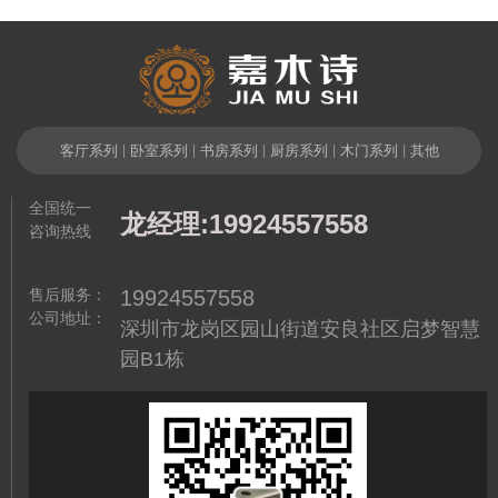
相关产品
客厅系列
|
卧室系列
|
书房系列
|
厨房系列
|
木门系列
|
其他
全国统一
龙经理:19924557558
咨询热线
售后服务：
19924557558
公司地址：
深圳市龙岗区园山街道安良社区启梦智慧
园B1栋
木
现代风格实木橱柜 高级莫兰迪
现代风格实木家具定制 香杉木
灰实木橱柜 全屋定制实木家具
实木阳台柜 原木色实木家具