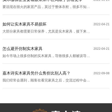
要说现在很火的家居产品，莫过于整体衣柜，很多不知情
的消费者都难以理解：定做整体衣柜有什么好处？别着
急，相信看完你会爱上整体衣柜。
如何让实木家具不易损坏
2022-04-21
大部分家具都需要日常保养，尤其是实木家具，接下来就
由小编来带您去了解一下实木家具的日常防护吧！
怎么避开仿制实木家具
2022-04-21
如今市场上很多仿制的实木家具，导致很多人都被误导
了。我们应该如何辨别是否实木家具呢？接下来就由小编
来为您讲解一下吧！
嘉木诗实木家具凭什么售价比别人高？
2022-09-08
我们经常会遇到，顾客在看完家具之后，交流过程中会提
到，为什么你们的实木家具售价比别家的高，东西看起来
都一样，怎么那么贵？下面小编就为大家解答疑惑。