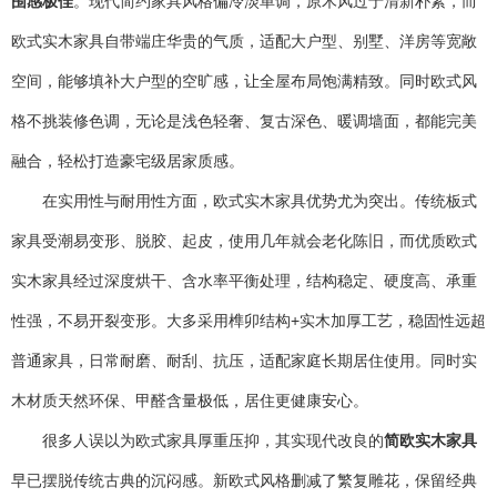
围感极佳
。现代简约家具风格偏冷淡单调，原木风过于清新朴素，而
欧式实木家具自带端庄华贵的气质，适配大户型、别墅、洋房等宽敞
空间，能够填补大户型的空旷感，让全屋布局饱满精致。同时欧式风
格不挑装修色调，无论是浅色轻奢、复古深色、暖调墙面，都能完美
融合，轻松打造豪宅级居家质感。
在实用性与耐用性方面，欧式实木家具优势尤为突出。传统板式
家具受潮易变形、脱胶、起皮，使用几年就会老化陈旧，而优质欧式
实木家具经过深度烘干、含水率平衡处理，结构稳定、硬度高、承重
性强，不易开裂变形。大多采用榫卯结构+实木加厚工艺，稳固性远超
普通家具，日常耐磨、耐刮、抗压，适配家庭长期居住使用。同时实
木材质天然环保、甲醛含量极低，居住更健康安心。
很多人误以为欧式家具厚重压抑，其实现代改良的
简欧实木家具
早已摆脱传统古典的沉闷感。新欧式风格删减了繁复雕花，保留经典