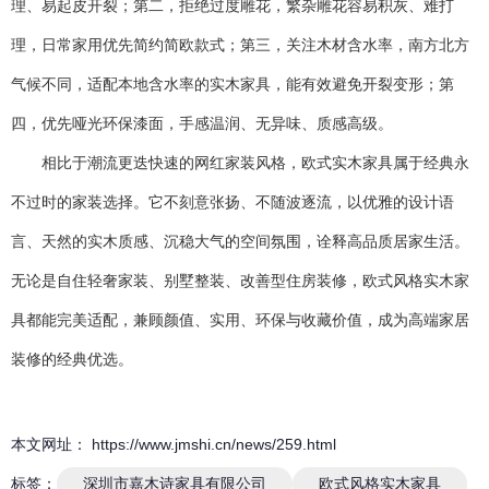
理、易起皮开裂；第二，拒绝过度雕花，繁杂雕花容易积灰、难打
理，日常家用优先简约简欧款式；第三，关注木材含水率，南方北方
气候不同，适配本地含水率的实木家具，能有效避免开裂变形；第
四，优先哑光环保漆面，手感温润、无异味、质感高级。
相比于潮流更迭快速的网红家装风格，欧式实木家具属于经典永
不过时的家装选择。它不刻意张扬、不随波逐流，以优雅的设计语
言、天然的实木质感、沉稳大气的空间氛围，诠释高品质居家生活。
无论是自住轻奢家装、别墅整装、改善型住房装修，欧式风格实木家
具都能完美适配，兼顾颜值、实用、环保与收藏价值，成为高端家居
装修的经典优选。
本文网址： https://www.jmshi.cn/news/259.html
标签：
深圳市嘉木诗家具有限公司
欧式风格实木家具