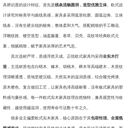
具辨识度的设计特征。首先是
线条流畅圆润，造型优雅立体
。欧式设
计讲究对称美学与曲线美感，家具多采用弧形轮廓、圆弧边角、立体
线条，没有生硬尖锐的棱角，整体柔和大气。搭配精致的手工雕花、
浮雕纹路、镂空造型，涵盖藤蔓、卷草、贝壳、花纹等经典欧式元
素，细腻精致，赋予家具浓厚的艺术气息。
其次选材严苛，质感浑然天成。正统欧式家具均采用
全实木打
造
，主流材质包含白蜡木、橡木、胡桃木、榉木等高端硬木，木质纹
理清晰通透，质地坚硬沉稳。天然实木的温润质感，结合哑光烤漆、
原木擦色、复古做旧工艺，让家具色泽高级耐看，没有板式家具的塑
料感与廉价感。每一件欧式实木家具纹理自然独特，兼具观赏性与收
藏性，越使用越温润，使用寿命可达数十年之久。
很多业主偏爱欧式实木家具，核心原因在于其
包容性强、全屋氛