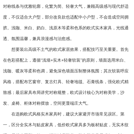
对称线条与优雅轮廓，化繁为简、轻奢大气，兼顾高级感与现代舒适
度，不仅适合大户型，部分改良款也适配中小户型，不会造成空间拥
挤。浅咖、米白、奶白、浅原木等柔和色系的欧式实木家具，光线通
透、氛围温馨，兼具浪漫感与治愈感。
想要装出高级不土气的欧式家居效果，搭配技巧至关重要。首先
在色彩搭配上，遵循“浅墙+实木+轻奢软装”的原则，墙面选用米白、
浅咖、暖灰等柔和色调，避免深色墙面压制整体氛围；其次软装呼应
风格，搭配布艺窗帘、复古灯具、轻奢地毯、石膏线条，强化欧式精
致感；最后家具布局讲究对称规整，欧式设计核心为对称美学，沙
发、桌椅、柜体对称摆放，空间更显端庄大气。
在选购欧式风格实木家具时，建议大家避开市场常见误区。第
一，区分全实木与贴皮家具，低价欧式家具多为板材贴皮，无实木纹