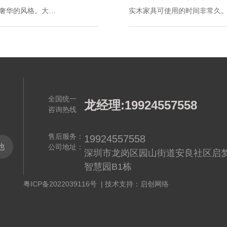
奢华的风格。大家
实木家具可使用的时间非常久
面更好的融合性，
油漆掉漆的话，会影响实木家
木家具应该如何用油漆来进行
全国统一
龙经理:19924557558
咨询热线
售后服务：
19924557558
他
公司地址：
深圳市龙岗区园山街道安良社区启
智慧园B1栋
粤ICP备2022039116号
| 技术支持：启创网络