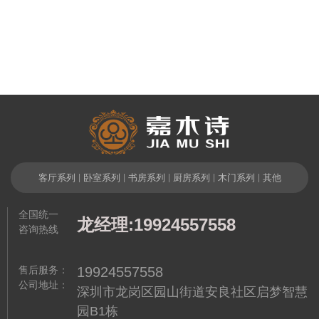
客厅系列
|
卧室系列
|
书房系列
|
厨房系列
|
木门系列
|
其他
全国统一
龙经理:19924557558
咨询热线
售后服务：
19924557558
公司地址：
深圳市龙岗区园山街道安良社区启梦智慧
园B1栋