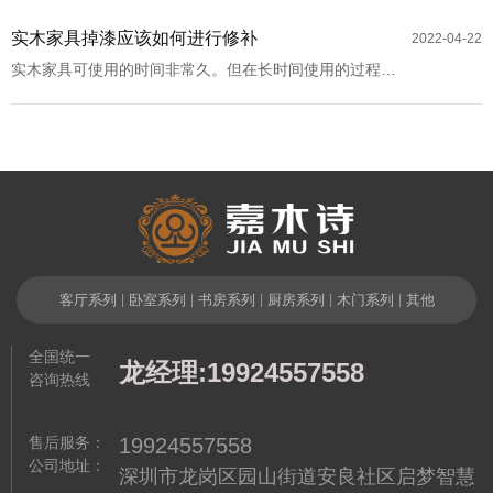
制的方式进行设计，这样也可以在家具选择方面更好的融
合性，自然就会带来更高端的效果。
实木家具掉漆应该如何进行修补
2022-04-22
实木家具可使用的时间非常久。但在长时间使用的过程
中，油漆掉漆是不可避免的。如果油漆掉漆的话，会影响
实木家具的美感。所以我们应该对掉漆的部分进行修补。
那么，实木家具应该如何用油漆来进行修补呢？接下来就
由小编来为您讲解一下吧！
客厅系列
|
卧室系列
|
书房系列
|
厨房系列
|
木门系列
|
其他
全国统一
龙经理:19924557558
咨询热线
售后服务：
19924557558
公司地址：
深圳市龙岗区园山街道安良社区启梦智慧