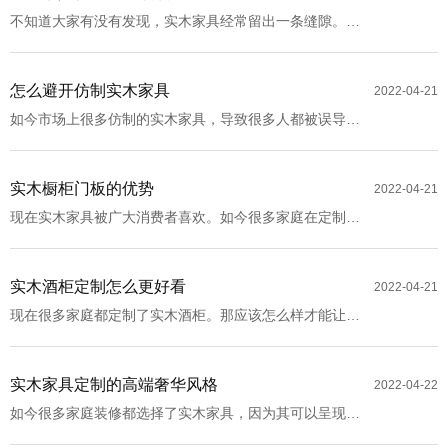
不知道大家有没有发现，实木家具经常留出一条缝隙。这
有什么用呢？一定要存在的吗？接下来就由小编来带您去
了解一下实木家具吧！
怎么避开仿制实木家具
2022-04-21
如今市场上很多仿制的实木家具，导致很多人都被误导
了。我们应该如何辨别是否实木家具呢？接下来就由小编
来为您讲解一下吧！
实木橱柜门板的优势
2022-04-21
现在实木家具被广大消费者喜欢。如今很多家庭在定制厨
房整体橱柜的时候都喜欢选择实木橱柜门板，它既能够满
足大家对于美观性的具体要求满足现代家庭对于橱柜审美
的标准同时还能够发挥出更好的质量功能。
实木酒柜定制怎么更好看
2022-04-21
现在很多家庭都定制了实木酒柜。那应该怎么样才能让实
木酒柜呈现出更好的效果呢？接下来就由小编来为大家解
答一下吧！
实木家具定制的高端奢华风格
2022-04-22
如今很多家庭装修都选择了实木家具，因为其可以呈现出
非常高端大气奢华的风格。大家可以通过实木家具全屋定