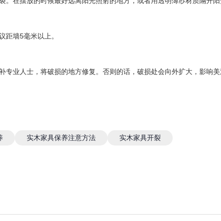
裂。在摆放的时候最好远离阳光照射的地方，或者用透明薄纱材质隔开阳
议距墙5毫米以上。
补专业人士，将破损的地方修复。否则的话，破损处会向外扩大，影响美
养
实木家具保养注意方法
实木家具开裂