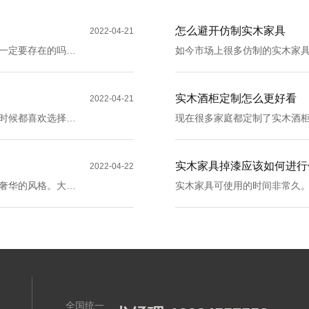
怎么避开仿制实木家具
2022-04-21
一定要存在的吗？
如今市场上很多仿制的实木家
具呢？接下来就由小编来为您
实木酒柜定制怎么更好看
2022-04-21
时候都喜欢选择实
现在很多家庭都定制了实木酒
于橱柜审美的标准
下来就由小编来为大家解答一
实木家具掉漆应该如何进行
2022-04-22
奢华的风格。大家
实木家具可使用的时间非常久
面更好的融合性，
油漆掉漆的话，会影响实木家
木家具应该如何用油漆来进行
全国统一