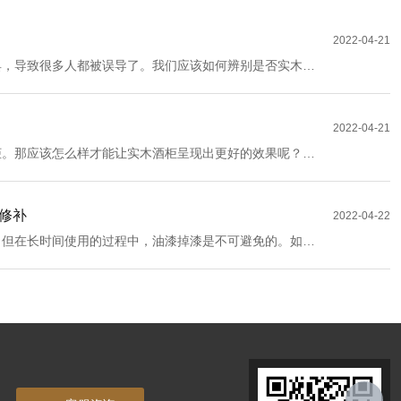
2022-04-21
具，导致很多人都被误导了。我们应该如何辨别是否实木家
讲解一下吧！
2022-04-21
柜。那应该怎么样才能让实木酒柜呈现出更好的效果呢？接
下吧！
修补
2022-04-22
。但在长时间使用的过程中，油漆掉漆是不可避免的。如果
具的美感。所以我们应该对掉漆的部分进行修补。那么，实
修补呢？接下来就由小编来为您讲解一下吧！