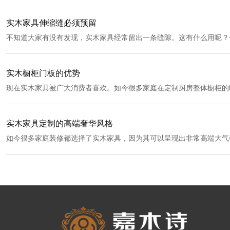
实木家具伸缩缝必须预留
不知道大家有没有发现，实木家具经常留出一条缝隙。这有什么用呢？
接下来就由小编来带您去了解一下实木家具吧！
实木橱柜门板的优势
现在实木家具被广大消费者喜欢。如今很多家庭在定制厨房整体橱柜的
木橱柜门板，它既能够满足大家对于美观性的具体要求满足现代家庭对
同时还能够发挥出更好的质量功能。
实木家具定制的高端奢华风格
如今很多家庭装修都选择了实木家具，因为其可以呈现出非常高端大气
可以通过实木家具全屋定制的方式进行设计，这样也可以在家具选择方
自然就会带来更高端的效果。